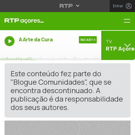
Entrar
Me
A Arte da Cura
NO AR
TV
RTP Açore
Este conteúdo fez parte do
"Blogue Comunidades", que se
encontra descontinuado. A
publicação é da responsabilidade
dos seus autores.