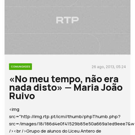
26 ago, 2013, 05:24
COMUNIDADES
«No meu tempo, não era
nada disto» — Maria João
Ruivo
<img
src="http://img.rtp.pt/icm//thumb/phpThumb.php?
src=/images/18/186d4e0f41529b85e50a669a1ed9eee7
/><br />Grupo de alunos do Liceu Antero de