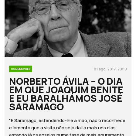
01 ago, 2017, 23:18
COMUNIDADES
NORBERTO ÁVILA – O DIA
EM QUE JOAQUIM BENITE
E EU BARALHÁMOS JOSÉ
SARAMAGO
"E Saramago, estendendo-lhe a mão, não o reconhece
e lamenta que a visita não seja dali a mais uns dias,
estando já os ensaios numa fase de mais apuramento.