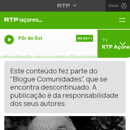
Entrar
Me
Pôr do Sol
NO AR
TV
RTP Açore
Este conteúdo fez parte do
"Blogue Comunidades", que se
encontra descontinuado. A
publicação é da responsabilidade
dos seus autores.