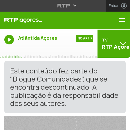
Entrar
Me
Atlântida Açores
NO AR
TV
RTP Açore
Este conteúdo fez parte do
"Blogue Comunidades", que se
encontra descontinuado. A
publicação é da responsabilidade
dos seus autores.