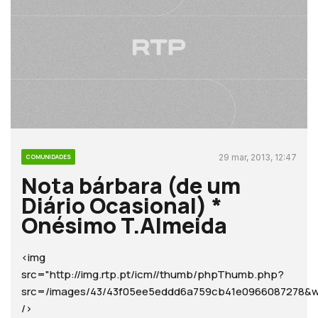
29 mar, 2013, 12:47
COMUNIDADES
Nota bárbara (de um
Diário Ocasional) *
Onésimo T.Almeida
<img
src="http://img.rtp.pt/icm//thumb/phpThumb.php?
src=/images/43/43f05ee5eddd6a759cb41e096608727
/>