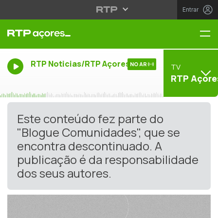
Entrar
Me
RTP Noticias/RTP Açores
NO AR
TV
RTP Açore
Este conteúdo fez parte do
"Blogue Comunidades", que se
encontra descontinuado. A
publicação é da responsabilidade
dos seus autores.