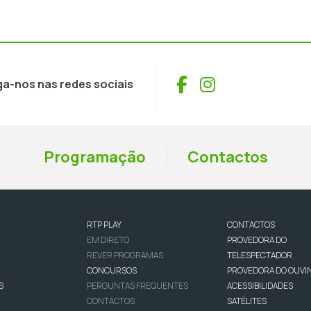
Facebook
Instagram
ga-nos nas redes sociais
Programação
Contactos
RTP PLAY
CONTACTOS
EM DIRETO
PROVEDORA DO
REVER PROGRAMAS
TELESPECTADOR
CONCURSOS
PROVEDORA DO OUVI
S
PERGUNTAS FREQUENTES
ACESSIBILIDADES
CONTACTOS
SATÉLITES