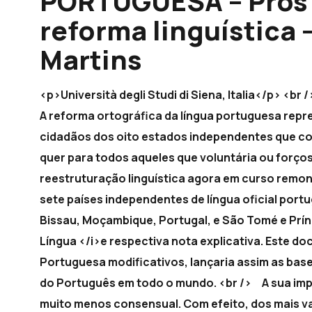
PORTUGUESA – Prós 
reforma linguística 
Martins
<p>Università degli Studi di Siena, Italia</p>
A reforma ortográfica da língua portuguesa rep
cidadãos dos oito estados independentes que co
quer para todos aqueles que voluntária ou for
reestruturação linguística agora em curso remo
sete países independentes de língua oficial portu
Bissau, Moçambique, Portugal, e São Tomé e Prí
Língua </i>e respectiva nota explicativa. Este d
Portuguesa modificativos, lançaria assim as base
do Português em todo o mundo. <br /> A sua imp
muito menos consensual. Com efeito, dos mais 