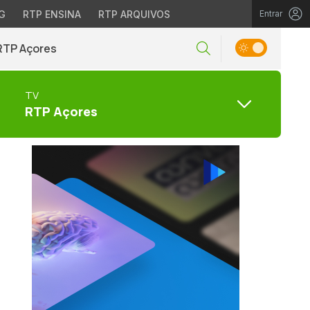
G
RTP ENSINA
RTP ARQUIVOS
Entrar
RTP Açores
TV
RTP Açores