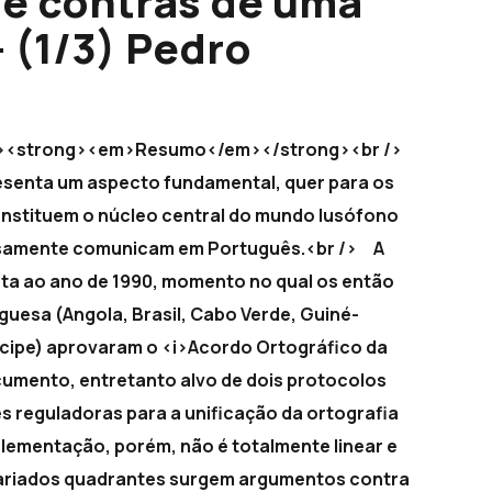
e contras de uma
– (1/3) Pedro
 <br /><strong><em>Resumo</em></strong><br />
resenta um aspecto fundamental, quer para os
nstituem o núcleo central do mundo lusófono
çosamente comunicam em Português.<br /> A
nta ao ano de 1990, momento no qual os então
guesa (Angola, Brasil, Cabo Verde, Guiné-
ncipe) aprovaram o <i>Acordo Ortográfico da
ocumento, entretanto alvo de dois protocolos
s reguladoras para a unificação da ortografia
lementação, porém, não é totalmente linear e
variados quadrantes surgem argumentos contra