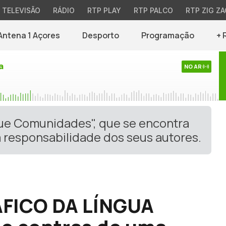
TELEVISÃO
RÁDIO
RTP PLAY
RTP PALCO
RTP ZIG ZA
Antena 1 Açores
Desporto
Programação
+ 
a
NO AR
gue Comunidades", que se encontra
 responsabilidade dos seus autores.
FICO DA LÍNGUA