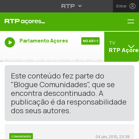
Entrar
Me
Parlamento Açores
NO AR
TV
RTP Açore
Este conteúdo fez parte do
"Blogue Comunidades", que se
encontra descontinuado. A
publicação é da responsabilidade
dos seus autores.
04 jan, 2010, 23:39
COMUNIDADES