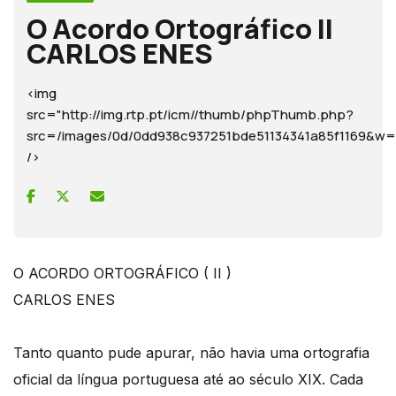
O Acordo Ortográfico II
CARLOS ENES
<img
src="http://img.rtp.pt/icm//thumb/phpThumb.php?
src=/images/0d/0dd938c937251bde51134341a85f1169
/>
O ACORDO ORTOGRÁFICO ( II )
CARLOS ENES
Tanto quanto pude apurar, não havia uma ortografia
oficial da língua portuguesa até ao século XIX. Cada