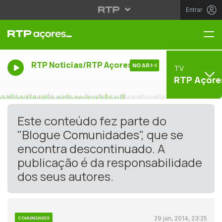
Entrar
Me
RTP Noticias/RTP Açores
NO AR
TV
RTP Açore
Este conteúdo fez parte do
"Blogue Comunidades", que se
encontra descontinuado. A
publicação é da responsabilidade
dos seus autores.
29 jan, 2014, 23:25
COMUNIDADES