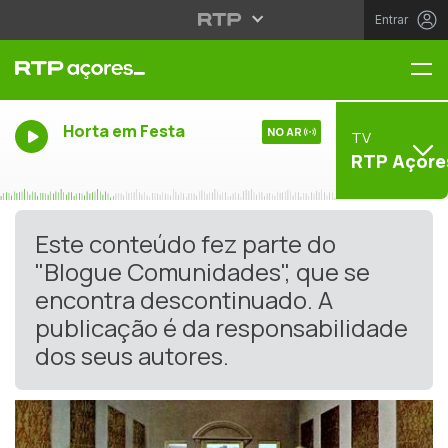
Entrar
Me
Horta em Festa
NO AR
TV
RTP Açore
Este conteúdo fez parte do
"Blogue Comunidades", que se
encontra descontinuado. A
publicação é da responsabilidade
dos seus autores.