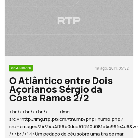
19 ago, 2011, 05:32
COMUNIDADES
O Atlântico entre Dois
Açorianos Sérgio da
Costa Ramos 2/2
<br /><br /><br /> <img
src="http://img.rtp.pt/icm//thumb/phpThumb.php?
src=/images/34/34a4f56b0dca51f510d081e4c99fe4d6
/><br />"<i>Um pedaço de céu sobre uma tira de mar.