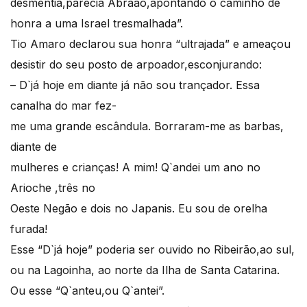
desmentia,parecia Abraão,apontando o caminho de
honra a uma Israel tresmalhada”.
Tio Amaro declarou sua honra “ultrajada” e ameaçou
desistir do seu posto de arpoador,esconjurando:
– D`já hoje em diante já não sou trançador. Essa
canalha do mar fez-
me uma grande escândula. Borraram-me as barbas,
diante de
mulheres e crianças! A mim! Q`andei um ano no
Arioche ,três no
Oeste Negão e dois no Japanis. Eu sou de orelha
furada!
Esse “D`já hoje” poderia ser ouvido no Ribeirão,ao sul,
ou na Lagoinha, ao norte da Ilha de Santa Catarina.
Ou esse “Q`anteu,ou Q`antei”.