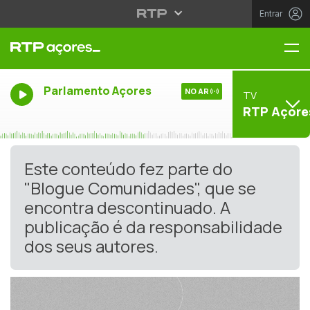
Entrar
Me
Parlamento Açores
NO AR
TV
RTP Açore
Este conteúdo fez parte do
"Blogue Comunidades", que se
encontra descontinuado. A
publicação é da responsabilidade
dos seus autores.