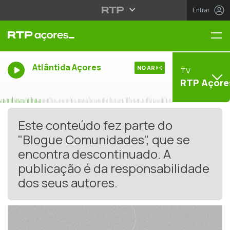
Entrar
Me
Atlântida Açores
NO AR
TV
RTP Açore
Este conteúdo fez parte do
"Blogue Comunidades", que se
encontra descontinuado. A
publicação é da responsabilidade
dos seus autores.