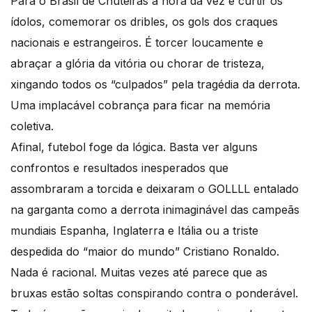
Para o Brasil de Chuteiras a hora da vez é curtir os
ídolos, comemorar os dribles, os gols dos craques
nacionais e estrangeiros. É torcer loucamente e
abraçar a glória da vitória ou chorar de tristeza,
xingando todos os “culpados” pela tragédia da derrota.
Uma implacável cobrança para ficar na memória
coletiva.
Afinal, futebol foge da lógica. Basta ver alguns
confrontos e resultados inesperados que
assombraram a torcida e deixaram o GOLLLL entalado
na garganta como a derrota inimaginável das campeãs
mundiais Espanha, Inglaterra e Itália ou a triste
despedida do “maior do mundo” Cristiano Ronaldo.
Nada é racional. Muitas vezes até parece que as
bruxas estão soltas conspirando contra o ponderável.