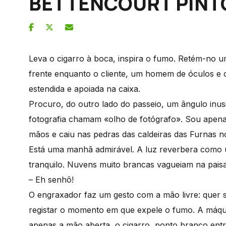
BETTENCOURT PINT
Leva o cigarro à boca, inspira o fumo. Retém-no 
frente enquanto o cliente, um homem de óculos e c
estendida e apoiada na caixa.
Procuro, do outro lado do passeio, um ângulo inusit
fotografia chamam «olho de fotógrafo». Sou apen
mãos e caiu nas pedras das caldeiras das Furnas n
Está uma manhã admirável. A luz reverbera como um
tranquilo. Nuvens muito brancas vagueiam na pais
– Eh senhô!
O engraxador faz um gesto com a mão livre: quer s
registar o momento em que expele o fumo. A máqui
apenas a mão aberta, o cigarro, ponto branco entr