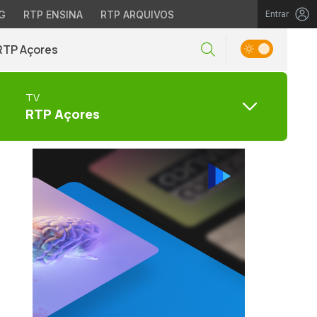
G
RTP ENSINA
RTP ARQUIVOS
Entrar
RTP Açores
TV
RTP Açores