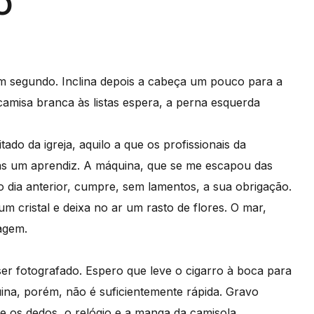
O
um segundo. Inclina depois a cabeça um pouco para a
amisa branca às listas espera, a perna esquerda
ado da igreja, aquilo a que os profissionais da
as um aprendiz. A máquina, que se me escapou das
o dia anterior, cumpre, sem lamentos, a sua obrigação.
 cristal e deixa no ar um rasto de flores. O mar,
agem.
er fotografado. Espero que leve o cigarro à boca para
na, porém, não é suficientemente rápida. Gravo
e os dedos, o relógio e a manga da camisola