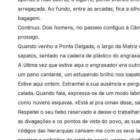
arregaçada. Ao fundo, entre as arcadas, fica a sil
bagagem.
Continuo. Dois homens, no passeio contíguo à Câma
prossigo.
Quando venho a Ponta Delgada, o largo da Matriz
sapatos, sentado na cadeira de plástico do engrax
A última vez que estive aqui o engraxador era ou
um pano cantante, um estupendo brilho nos sapat
Estive aqui ontem. Estranhei a sua ausência e pergu
calada. Quando fala, expressa-se de um modo labi
como nuvens esquivas. «Está aí pra cima» disse, s
Respeitei o seu feitio reservado e deixei-o trabalha
as divagações e os pontos de vista do povo, as sua
códigos das hierarquias cansam-me com os seus lan