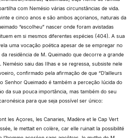
artilha com Nemésio várias circunstâncias de vida.
nte e cinco anos e são ambos açorianos, naturais da
eimado “escolheu” nascer onde foram avistadas
ituem em si mesmos diferentes espécies (404). A sua
vela uma vocação poética apesar de se empregar no
 da residência de M. Queimado que decorre a grande
 Nemésio saiu das Ilhas e se regressa, subsiste nele
oeiro, confirmado pela afirmação de que “D’ailleurs
ito do Senhor Queimado é também a perceção lúcida do
o da sua pouca importância, mas também do seu
aronésica para que seja possível ser único:
nt les Açores, les Canaries, Madère et le Cap Vert
ée, le mettait en colère, car elle ruinait la possibilité
e l’homme açoréen sans ancêtres, le mythe de M.