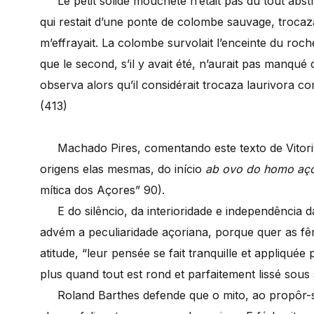
Le petit solide moucheté n’était pas du tout abstr
qui restait d’une ponte de colombe sauvage, trocaz
m’effrayait. La colombe survolait l’enceinte du ro
que le second, s’il y avait été, n’aurait pas manqué
observa alors qu’il considérait trocaza laurivora c
(413)
Machado Pires, comentando este texto de Vitorin
origens elas mesmas, do início
ab ovo do homo aço
mítica dos Açores” 90).
E do silêncio, da interioridade e independência 
advém a peculiaridade açoriana, porque quer as 
atitude, “leur pensée se fait tranquille et appliqu
plus quand tout est rond et parfaitement lissé sous
Roland Barthes defende que o mito, ao propôr-se 