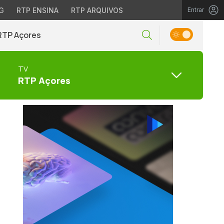
G
RTP ENSINA
RTP ARQUIVOS
Entrar
RTP Açores
TV
RTP Açores