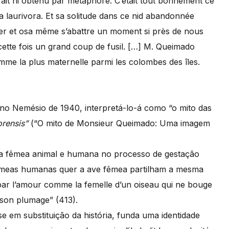
ait ni obtenu par métaphore. C’était tout bonnement ce
a laurivora. Et sa solitude dans ce nid abandonnée
cher et osa même s’abattre un moment si près de nous
 cette fois un grand coup de fusil. […] M. Queimado
omme la plus maternelle parmi les colombes des îles.
o Nemésio de 1940, interpretá-lo-á como “o mito das
rensis”
(“O mito de Monsieur Queimado: Uma imagem
da fêmea animal e humana no processo de gestação
fêmeas humanas quer a ave fêmea partilham a mesma
ée par l’amour comme la femelle d’un oiseau qui ne bouge
 son plumage” (413).
em substituição da história, funda uma identidade