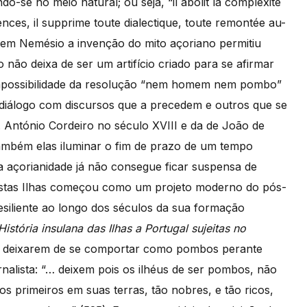
ndo-se no meio natural; ou seja, “il abolit la complexité
ences, il supprime toute dialectique, toute remontée au-
 em Nemésio a invenção do mito açoriano permitiu
 não deixa de ser um artifício criado para se afirmar
 impossibilidade da resolução “nem homem nem pombo”
 diálogo com discursos que a precedem e outros que se
e. António Cordeiro no século XVIII e da de João de
ambém elas iluminar o fim de prazo de um tempo
a açorianidade já não consegue ficar suspensa de
stas Ilhas começou como um projeto moderno do pós-
esiliente ao longo dos séculos da sua formação
História insulana das Ilhas a Portugal sujeitas no
 a deixarem de se comportar como pombos perante
rnalista: “… deixem pois os ilhéus de ser pombos, não
s primeiros em suas terras, tão nobres, e tão ricos,