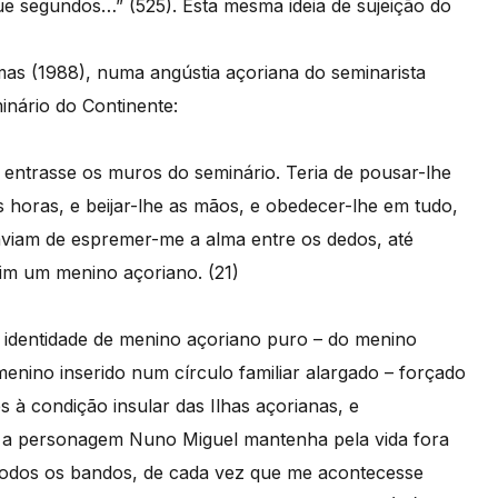
e segundos…” (525). Esta mesma ideia de sujeição do
as (1988), numa angústia açoriana do seminarista
nário do Continente:
entrasse os muros do seminário. Teria de pousar-lhe
 horas, e beijar-lhe as mãos, e obedecer-lhe em tudo,
viam de espremer-me a alma entre os dedos, até
im um menino açoriano. (21)
dentidade de menino açoriano puro – do menino
enino inserido num círculo familiar alargado – forçado
s à condição insular das Ilhas açorianas, e
que a personagem Nuno Miguel mantenha pela vida fora
 todos os bandos, de cada vez que me acontecesse