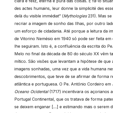
clara e feliz, eterna e pura das coisas. E fá-lo situa
des actes humains, leur donne la simplicité des ess
delà du visible immédiat” (
Mythologies
231). Mas se
recriar a imagem de sonho das Ilhas, por outro lado
um esforço de cidadania. Até porque a leitura da
de Vitorino Nemésio em 1940 só pode ser feita em
lhe seguiram. Isto é, a confluência da escrita do P
Melo no final da década de 80 do século XX vêm t
mítico. São visões que levantam a hipótese de que 
imagens sonhadas, uma vez que a vida humana ne
descobrimentos, que teve de se afirmar de forma r
atlântica e portuguesa. O Pe. António Cordeiro em
Oceano Ocidental
(1717) incentivara os açorianos
Portugal Continental, que os tratava de forma pate
se deixem enganar […] e estimando mais o serem do