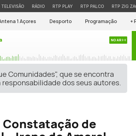
TELEVISÃO
RÁDIO
RTP PLAY
RTP PALCO
RTP ZIG ZA
Antena 1 Açores
Desporto
Programação
+ 
a
NO AR
gue Comunidades", que se encontra
 responsabilidade dos seus autores.
a Constatação de