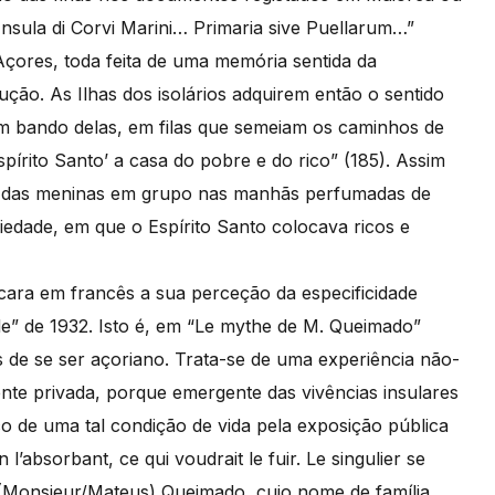
nsula di Corvi Marini… Primaria sive Puellarum…”
 Açores, toda feita de uma memória sentida da
ção. As Ilhas dos isolários adquirem então o sentido
m bando delas, em filas que semeiam os caminhos de
pírito Santo’ a casa do pobre e do rico” (185). Assim
ha das meninas em grupo nas manhãs perfumadas de
riedade, em que o Espírito Santo colocava ricos e
ra em francês a sua perceção da especificidade
e” de 1932. Isto é, em “Le mythe de M. Queimado”
s de se ser açoriano. Trata-se de uma experiência não-
ente privada, porque emergente das vivências insulares
co de uma tal condição de vida pela exposição pública
en l’absorbant, ce qui voudrait le fuir. Le singulier se
3). (Monsieur/Mateus) Queimado, cujo nome de família