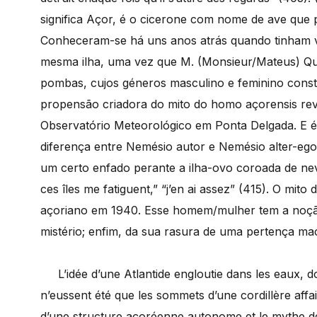
significa Açor, é o cicerone com nome de ave que p
Conheceram-se há uns anos atrás quando tinham vi
mesma ilha, uma vez que M. (Monsieur/Mateus) Qu
pombas, cujos géneros masculino e feminino const
propensão criadora do mito do homo açorensis re
Observatório Meteorológico em Ponta Delgada. E é
diferença entre Nemésio autor e Nemésio alter-ego.
um certo enfado perante a ilha-ovo coroada de nev
ces îles me fatiguent,” “j’en ai assez” (415). O m
açoriano em 1940. Esse homem/mulher tem a noçã
mistério; enfim, da sua rasura de uma pertença mac
L’idée d’une Atlantide engloutie dans les eaux, do
n’eussent été que les sommets d’une cordillère affaiss
d’une structure açoréenne autonome et le mythe d