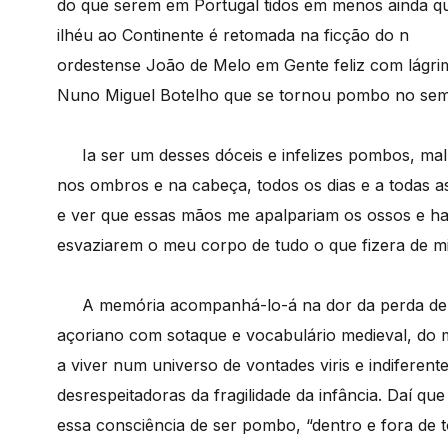
do que serem em Portugal tidos em menos ainda qu
ilhéu ao Continente é retomada na ficção do n
ordestense João de Melo em Gente feliz com lágrim
Nuno Miguel Botelho que se tornou pombo no semi
Ia ser um desses dóceis e infelizes pombos, mal 
nos ombros e na cabeça, todos os dias e a todas as
e ver que essas mãos me apalpariam os ossos e ha
esvaziarem o meu corpo de tudo o que fizera de m
A memória acompanhá-lo-á na dor da perda de i
açoriano com sotaque e vocabulário medieval, do m
a viver num universo de vontades viris e indiferente
desrespeitadoras da fragilidade da infância. Daí 
essa consciência de ser pombo, “dentro e fora de