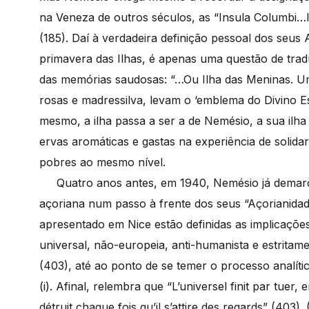
na Veneza de outros séculos, as “Insula Columbi…I
(185). Daí à verdadeira definição pessoal dos seus
primavera das Ilhas, é apenas uma questão de tradu
das memórias saudosas: “…Ou Ilha das Meninas. U
rosas e madressilva, levam o ‘emblema do Divino Es
mesmo, a ilha passa a ser a de Nemésio, a sua il
ervas aromáticas e gastas na experiência de solida
pobres ao mesmo nível.
Quatro anos antes, em 1940, Nemésio já demarca
açoriana num passo à frente dos seus “Açorianidad
apresentado em Nice estão definidas as implicaçõe
universal, não-europeia, anti-humanista e estritam
(403), até ao ponto de se temer o processo analíti
(i). Afinal, relembra que “L’universel finit par tuer, 
détruit chaque fois qu’il s’attire des regards” (40