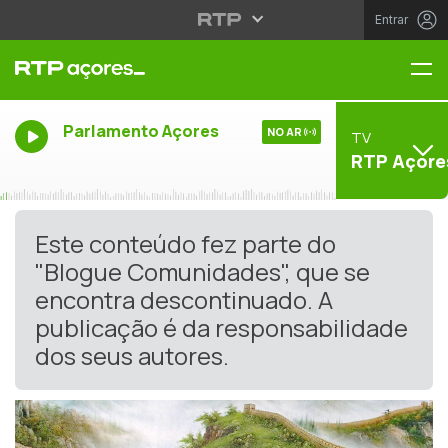
Entrar
Me
Parlamento Açores
NO AR
TV
RTP Açore
Este conteúdo fez parte do
"Blogue Comunidades", que se
encontra descontinuado. A
publicação é da responsabilidade
dos seus autores.