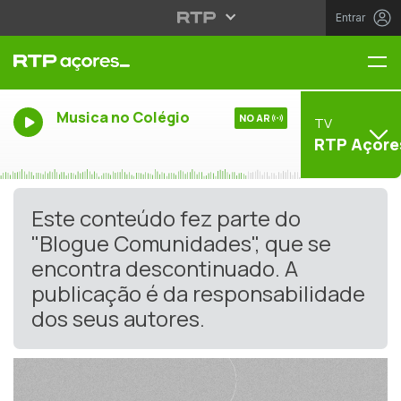
Entrar
Me
Musica no Colégio
NO AR
TV
RTP Açore
Este conteúdo fez parte do
"Blogue Comunidades", que se
encontra descontinuado. A
publicação é da responsabilidade
dos seus autores.