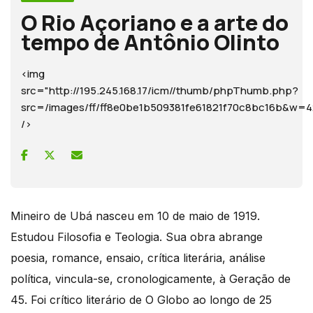
O Rio Açoriano e a arte do
tempo de Antônio Olinto
<img
src="http://195.245.168.17/icm//thumb/phpThumb.php?
src=/images/ff/ff8e0be1b509381fe61821f70c8bc16b&
/>
Mineiro de Ubá nasceu em 10 de maio de 1919.
Estudou Filosofia e Teologia. Sua obra abrange
poesia, romance, ensaio, crítica literária, análise
política, vincula-se, cronologicamente, à Geração de
45. Foi crítico literário de O Globo ao longo de 25