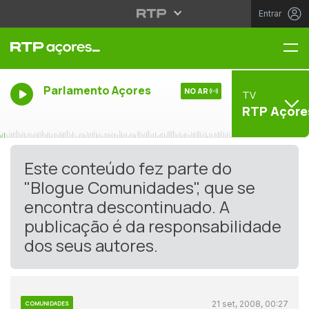
Entrar
Me
Parlamento Açores
NO AR
TV
RTP Açore
Este conteúdo fez parte do
"Blogue Comunidades", que se
encontra descontinuado. A
publicação é da responsabilidade
dos seus autores.
21 set, 2008, 00:27
COMUNIDADES