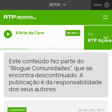
Entrar
Me
A Arte da Cura
NO AR
TV
RTP Açore
Este conteúdo fez parte do
"Blogue Comunidades", que se
encontra descontinuado. A
publicação é da responsabilidade
dos seus autores.
26 fev, 2011, 16:27
COMUNIDADES