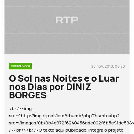
28 nov, 2013, 03:20
COMUNIDADES
O Sol nas Noites e o Luar
nos Dias por DINIZ
BORGES
<br /><img
src="http://img.rtp.pt/icm//thumb/phpThumb.php?
src=/images/0b/0b4d972f6240456adc002f6b5e91dc5
/><br /><br />O texto aqui publicado, integra o projeto