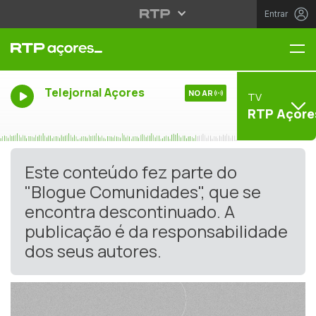
Entrar
Me
Telejornal Açores
NO AR
TV
RTP Açore
Este conteúdo fez parte do
"Blogue Comunidades", que se
encontra descontinuado. A
publicação é da responsabilidade
dos seus autores.