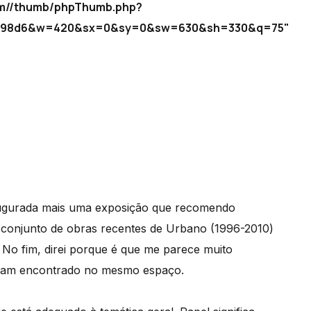
/icm//thumb/phpThumb.php?
89598d6&w=420&sx=0&sy=0&sw=630&sh=330&q=75"
augurada mais uma exposição que recomendo
 conjunto de obras recentes de Urbano (1996-2010)
 No fim, direi porque é que me parece muito
enham encontrado no mesmo espaço.