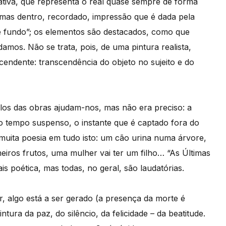
rativa, que representa o real quase sempre de forma
, mas dentro, recordado, impressão que é dada pela
de fundo”; os elementos são destacados, como que
amos. Não se trata, pois, de uma pintura realista,
cendente: transcendência do objeto no sujeito e do
tulos das obras ajudam-nos, mas não era preciso: a
 o tempo suspenso, o instante que é captado fora do
muita poesia em tudo isto: um cão urina numa árvore,
iros frutos, uma mulher vai ter um filho… “As Últimas
is poética, mas todas, no geral, são laudatórias.
ar, algo está a ser gerado (a presença da morte é
tura da paz, do silêncio, da felicidade – da beatitude.