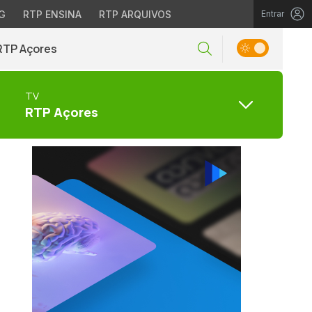
G
RTP ENSINA
RTP ARQUIVOS
Entrar
RTP Açores
TV
RTP Açores