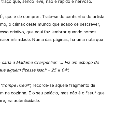
traço que, sendo leve, não é rápido e nervoso.
), que é de comprar. Trata-se do canhenho do artista
ismo, o clímax deste mundo que acabo de descrever;
esso criativo, que aqui faz lembrar quando somos
aior intimidade. Numa das páginas, há uma nota que
 carta a Madame Charpentier: ‘… Fiz um esboço do
e alguém fizesse isso!’ – 25-II-04”.
o
“trompe l’Oeuil”
; recorde-se aquele fragmento de
m na cozinha. É o seu palácio, mas não é o “seu” que
pre, na autenticidade.