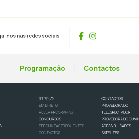
Facebook
Instagram
ga-nos nas redes sociais
Programação
Contactos
RTP PLAY
CONTACTOS
EM DIRETO
PROVEDORA DO
REVER PROGRAMAS
TELESPECTADOR
CONCURSOS
PROVEDORA DO OUVI
S
PERGUNTAS FREQUENTES
ACESSIBILIDADES
CONTACTOS
SATÉLITES