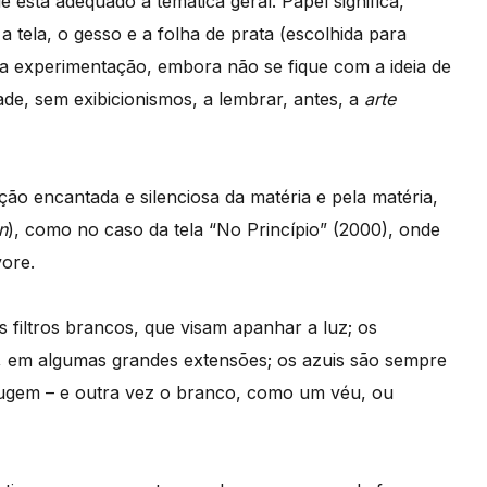
 está adequado à temática geral. Papel significa,
 tela, o gesso e a folha de prata (escolhida para
 na experimentação, embora não se fique com a ideia de
dade, sem exibicionismos, a lembrar, antes, a
arte
ção encantada e silenciosa da matéria e pela matéria,
n
), como no caso da tela “No Princípio” (2000), onde
vore.
s filtros brancos, que visam apanhar a luz; os
, em algumas grandes extensões; os azuis são sempre
rugem – e outra vez o branco, como um véu, ou