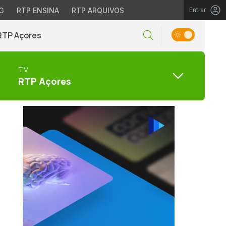
G
RTP ENSINA
RTP ARQUIVOS
Entrar
RTP Açores
TV
RTP Açores