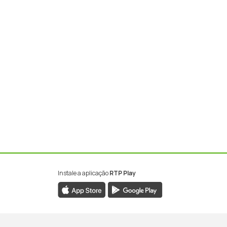
Instale a aplicação
RTP Play