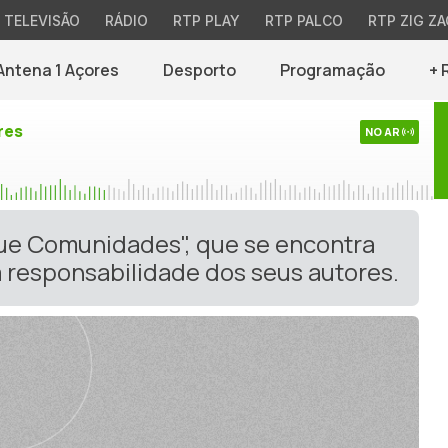
TELEVISÃO
RÁDIO
RTP PLAY
RTP PALCO
RTP ZIG ZA
Antena 1 Açores
Desporto
Programação
+ 
res
NO AR
gue Comunidades", que se encontra
 responsabilidade dos seus autores.