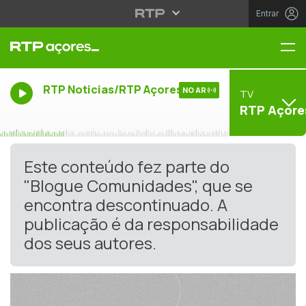
Entrar
Me
RTP Noticias/RTP Açores
NO AR
TV
RTP Açore
Este conteúdo fez parte do
"Blogue Comunidades", que se
encontra descontinuado. A
publicação é da responsabilidade
dos seus autores.