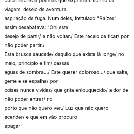
culta. Escrevia poemas que exprimiam sonho de
viagem, desejo de aventura,
aspiração de fuga. Num deles, intitulado "Raízes",
assim desabafava: "Oh! este
desejo de partir/ e não voltar./ Este receio de ficar/ por
não poder partir./
Esta brusca saudade/ daquilo que existe lá longe/ no
meio, princípio e fim/ dessas
águas de sombra…/ Este querer doloroso…/ que salta,
geme e se espalha/ por
coisas nunca vividas/ que grita enlouquecido/ a dor de
não poder entrar/ no
porto que não quero ver./ Luz que não quero
acender/ e que em vão procuro
apagar".