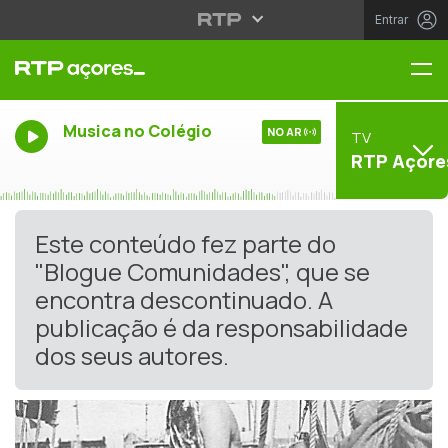
Entrar
Me
Musica no Colégio
NO AR
TV
RTP Açore
Este conteúdo fez parte do
"Blogue Comunidades", que se
encontra descontinuado. A
publicação é da responsabilidade
dos seus autores.