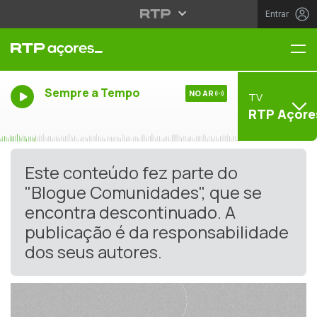
Entrar
Me
Sempre a Tempo
NO AR
TV
RTP Açore
Este conteúdo fez parte do
"Blogue Comunidades", que se
encontra descontinuado. A
publicação é da responsabilidade
dos seus autores.