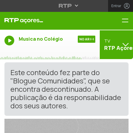
Entrar
Me
Musica no Colégio
NO AR
TV
RTP Açore
Este conteúdo fez parte do
"Blogue Comunidades", que se
encontra descontinuado. A
publicação é da responsabilidade
dos seus autores.