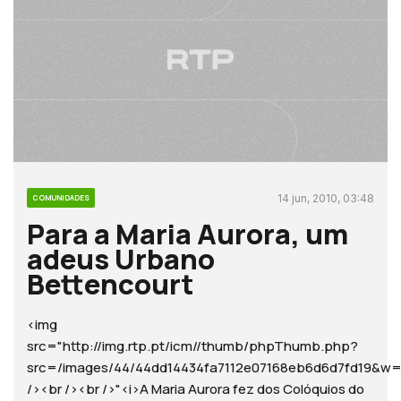
14 jun, 2010, 03:48
COMUNIDADES
Para a Maria Aurora, um
adeus Urbano
Bettencourt
<img
src="http://img.rtp.pt/icm//thumb/phpThumb.php?
src=/images/44/44dd14434fa7112e07168eb6d6d7fd19
/><br /><br />"<i>A Maria Aurora fez dos Colóquios do