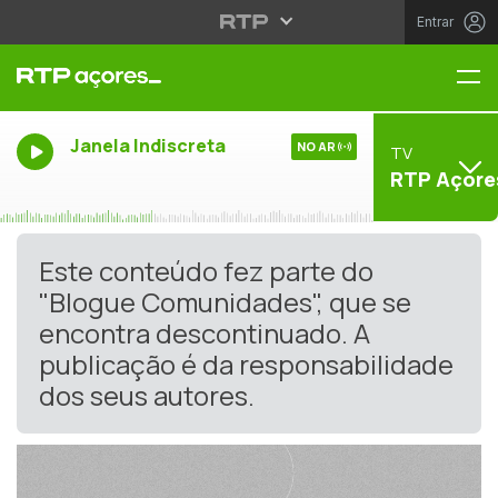
Entrar
Me
Janela Indiscreta
NO AR
TV
RTP Açore
Este conteúdo fez parte do
"Blogue Comunidades", que se
encontra descontinuado. A
publicação é da responsabilidade
dos seus autores.