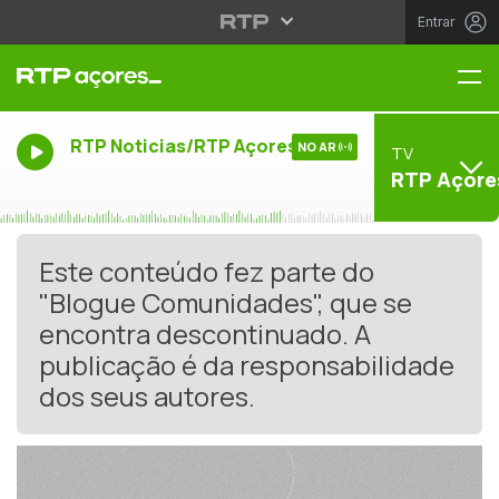
Entrar
Me
RTP Noticias/RTP Açores
NO AR
TV
RTP Açore
Este conteúdo fez parte do
"Blogue Comunidades", que se
encontra descontinuado. A
publicação é da responsabilidade
dos seus autores.