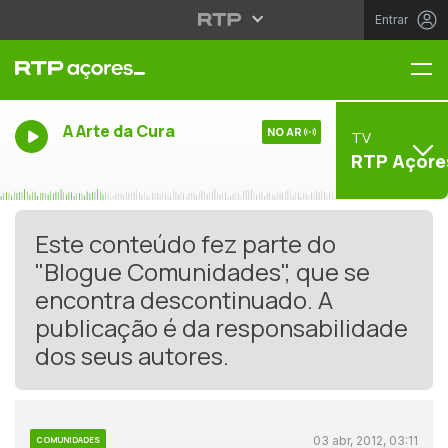
Entrar
Me
A Arte da Cura
NO AR
TV
RTP Açore
Este conteúdo fez parte do
"Blogue Comunidades", que se
encontra descontinuado. A
publicação é da responsabilidade
dos seus autores.
03 abr, 2012, 03:11
COMUNIDADES