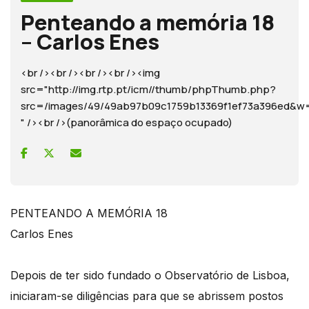
Penteando a memória 18
– Carlos Enes
<br /><br /><br /><br /><img
src="http://img.rtp.pt/icm//thumb/phpThumb.php?
src=/images/49/49ab97b09c1759b13369f1ef73a396ed
" /><br />(panorâmica do espaço ocupado)
PENTEANDO A MEMÓRIA 18
Carlos Enes
Depois de ter sido fundado o Observatório de Lisboa,
iniciaram-se diligências para que se abrissem postos