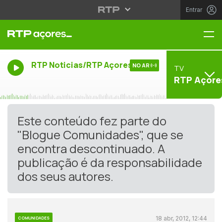
Entrar
Me
RTP Noticias/RTP Açores
NO AR
TV
RTP Açore
Este conteúdo fez parte do
"Blogue Comunidades", que se
encontra descontinuado. A
publicação é da responsabilidade
dos seus autores.
18 abr, 2012, 12:44
COMUNIDADES