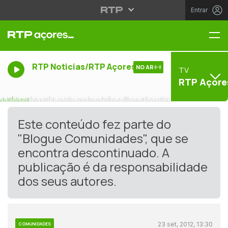
Entrar
Me
RTP Noticias/RTP Açores
NO AR
TV
RTP Açore
Este conteúdo fez parte do
"Blogue Comunidades", que se
encontra descontinuado. A
publicação é da responsabilidade
dos seus autores.
23 set, 2012, 13:30
COMUNIDADES