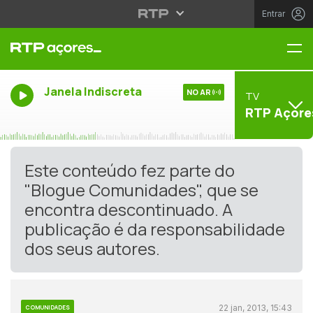
Entrar
Me
Janela Indiscreta
NO AR
TV
RTP Açore
Este conteúdo fez parte do
"Blogue Comunidades", que se
encontra descontinuado. A
publicação é da responsabilidade
dos seus autores.
22 jan, 2013, 15:43
COMUNIDADES