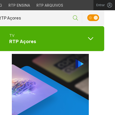
G
RTP ENSINA
RTP ARQUIVOS
Entrar
RTP Açores
TV
RTP Açores