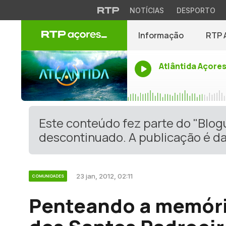
NOTÍCIAS
DESPORTO
Informação
RTP 
Atlântida Açore
Este conteúdo fez parte do "Blo
descontinuado. A publicação é da
23 jan, 2012, 02:11
COMUNIDADES
Penteando a memória