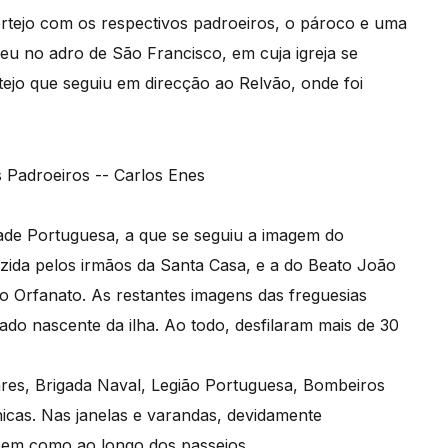
ortejo com os respectivos padroeiros, o pároco e uma
eu no adro de São Francisco, em cuja igreja se
ejo que seguiu em direcção ao Relvão, onde foi
dade Portuguesa, a que se seguiu a imagem do
uzida pelos irmãos da Santa Casa, e a do Beato João
o Orfanato. As restantes imagens das freguesias
do nascente da ilha. Ao todo, desfilaram mais de 30
itares, Brigada Naval, Legião Portuguesa, Bombeiros
nicas. Nas janelas e varandas, devidamente
 bem como ao longo dos passeios.