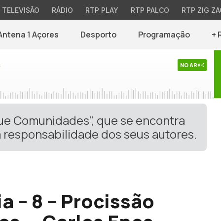
TELEVISÃO
RÁDIO
RTP PLAY
RTP PALCO
RTP ZIG ZA
Antena 1 Açores
Desporto
Programação
+ 
s
NO AR
gue Comunidades", que se encontra
 responsabilidade dos seus autores.
 – 8 – Procissão