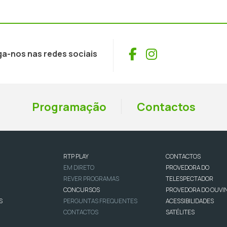
Facebook
Instagram
ga-nos nas redes sociais
Programação
Contactos
RTP PLAY
CONTACTOS
EM DIRETO
PROVEDORA DO
REVER PROGRAMAS
TELESPECTADOR
CONCURSOS
PROVEDORA DO OUVI
S
PERGUNTAS FREQUENTES
ACESSIBILIDADES
CONTACTOS
SATÉLITES