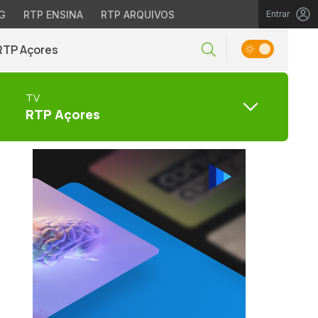
G
RTP ENSINA
RTP ARQUIVOS
Entrar
RTP Açores
TV
RTP Açores