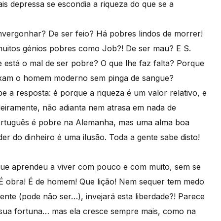
ais depressa se escondia a riqueza do que se a
ergonhar? De ser feio? Há pobres lindos de morrer!
e muitos génios pobres como Job?! De ser mau? E S.
 está o mal de ser pobre? O que lhe faz falta? Porque
eixam o homem moderno sem pinga de sangue?
 a resposta: é porque a riqueza é um valor relativo, e
deiramente, não adianta nem atrasa em nada de
 português é pobre na Alemanha, mas uma alma boa
r do dinheiro é uma ilusão. Toda a gente sabe disto!
e aprendeu a viver com pouco e com muito, sem se
. É obra! É de homem! Que lição! Nem sequer tem medo
igente (pode não ser…), invejará esta liberdade?! Parece
a sua fortuna… mas ela cresce sempre mais, como na