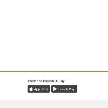
Instale a aplicação
RTP Play