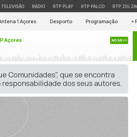
TELEVISÃO
RÁDIO
RTP PLAY
RTP PALCO
RTP ZIG ZA
Antena 1 Açores
Desporto
Programação
+ 
TP Açores
NO AR
gue Comunidades", que se encontra
 responsabilidade dos seus autores.