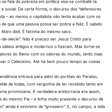
se fala da pobreza em política visa-se combatê-la.
e social. De certa forma, o discurso dos “defensores
ista – ao menos o capitalista não tenta acabar com os
a de que uma pessoa possa ser pobre e feliz. É sabido
 Marx dixit. É farinha do mesmo saco.
-siècle”. Não é preciso ser Jesus Cristo para
os sábios antigos e modernos o fizeram. Mas torna-se
alores do Reino com os valores do mundo, tanto mais
rever o Catecismo. Até há bem pouco tempo as coisas
ndência entrava para além do portões do Paraíso,
ilde de todas, com vergonha de ter recebido tanto em
a provinciana. A verdadeira aristocracia era assim,
ha do mesmo Pai – e tinha muito presente o discurso de
co” ainda é sinónimo de “grosseiro”. E, no campo, a vida