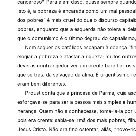
canceroso”. Para além disso, quase sempre quando 
Isto é, a pobreza é encarada como um mal pessoal 
dos pobres” é mais cruel do que o discurso capital
pobres, enquanto que a esquerda não tolera a idei
que o comunismo é o último degrau do capitalismo,
Nem sequer os católicos escapam à doença “fin-de
elogiar a pobreza e afastar a riqueza; muitos outr
deveras confrangedor ver um crente baralhar os v
que se trata da salvação da alma. É urgentíssimo 
eram bem diferentes.
Proust conta que a princesa de Parma, cuja asce
esforçava-se para ser a pessoa mais simples e hum
herança. Quem não a conhecesse, tomá-la-ia por um
pois era crente: sabia-se irmã dos mais pobres, fil
Jesus Cristo. Não era fino ostentar; aliás, “novo-ri