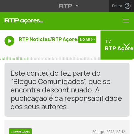
Entrar
Me
RTP Noticias/RTP Açores
NO AR
TV
RTP Açore
Este conteúdo fez parte do
"Blogue Comunidades", que se
encontra descontinuado. A
publicação é da responsabilidade
dos seus autores.
29 ago, 2012, 23:12
COMUNIDADES