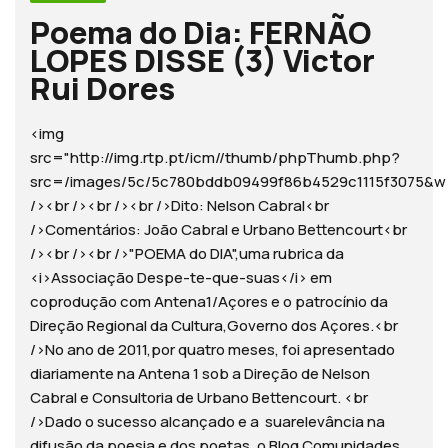
Poema do Dia: FERNÃO
LOPES DISSE (3) Victor
Rui Dores
<img
src="http://img.rtp.pt/icm//thumb/phpThumb.php?
src=/images/5c/5c780bddb09499f86b4529c1115f3075
/><br /><br /><br />Dito: Nelson Cabral<br
/>Comentários: João Cabral e Urbano Bettencourt<br
/><br /><br />"POEMA do DIA",uma rubrica da
<i>Associação Despe-te-que-suas</i> em
coprodução com Antena1/Açores e o patrocínio da
Direção Regional da Cultura,Governo dos Açores.<br
/>No ano de 2011,por quatro meses, foi apresentado
diariamente na Antena 1 sob a Direção de Nelson
Cabral e Consultoria de Urbano Bettencourt. <br
/>Dado o sucesso alcançado e a suarelevância na
difusão da poesia e dos poetas, o Blog Comunidades