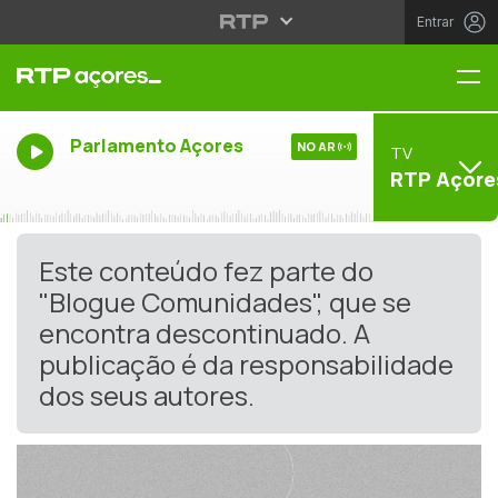
Entrar
Me
Parlamento Açores
NO AR
TV
RTP Açore
Este conteúdo fez parte do
"Blogue Comunidades", que se
encontra descontinuado. A
publicação é da responsabilidade
dos seus autores.