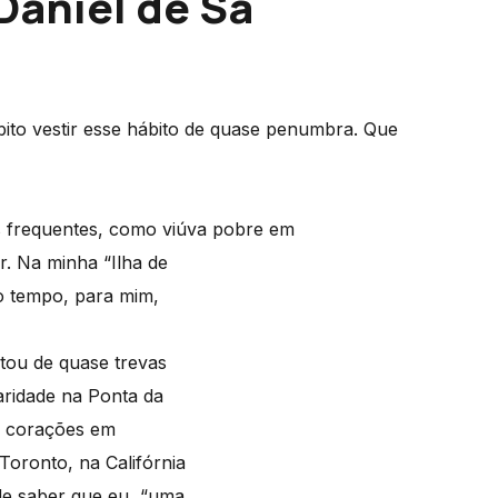
Daniel de Sá
ito vestir esse hábito de quase penumbra. Que
is frequentes, como viúva pobre em
r. Na minha “Ilha de
o tempo, para mim,
tou de quase trevas
aridade na Ponta da
u corações em
oronto, na Califórnia
de saber que eu, “uma