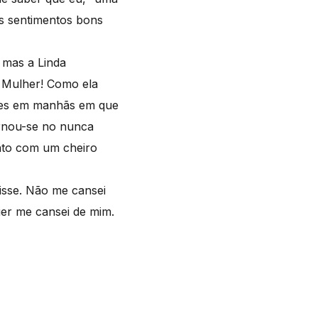
os sentimentos bons
, mas a Linda
 Mulher! Como ela
ezes em manhãs em que
ornou-se no nunca
zento com um cheiro
disse. Não me cansei
uer me cansei de mim.