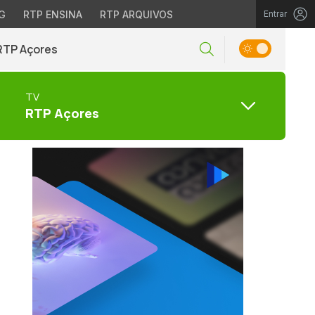
G
RTP ENSINA
RTP ARQUIVOS
Entrar
RTP Açores
TV
RTP Açores