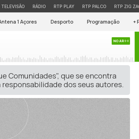
TELEVISÃO
RÁDIO
RTP PLAY
RTP PALCO
RTP ZIG ZA
Antena 1 Açores
Desporto
Programação
+ 
NO AR
gue Comunidades", que se encontra
 responsabilidade dos seus autores.