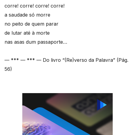
corre! corre! corre! corre!
a saudade só morre
no peito de quem parar
de lutar até à morte
nas asas dum passaporte…
— *** — *** — Do livro “(Re)verso da Palavra” (Pág.
56)