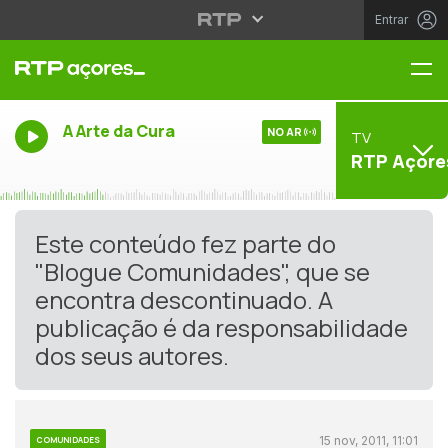
Entrar
Me
A Arte da Cura
NO AR
TV
RTP Açore
Este conteúdo fez parte do
"Blogue Comunidades", que se
encontra descontinuado. A
publicação é da responsabilidade
dos seus autores.
15 nov, 2011, 11:01
COMUNIDADES