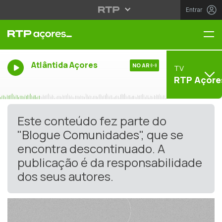
Entrar
Me
Atlântida Açores
NO AR
TV
RTP Açore
Este conteúdo fez parte do
"Blogue Comunidades", que se
encontra descontinuado. A
publicação é da responsabilidade
dos seus autores.