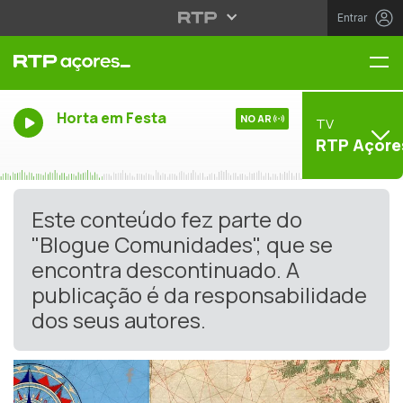
Entrar
Me
Horta em Festa
NO AR
TV
RTP Açore
Este conteúdo fez parte do
"Blogue Comunidades", que se
encontra descontinuado. A
publicação é da responsabilidade
dos seus autores.