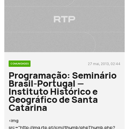
27 mai, 2013, 02:44
COMUNIDADES
Programação: Seminário
Brasil-Portugal —
Instituto Histórico e
Geográfico de Santa
Catarina
<img
src="http://img.rtp.pt/icm//thumb/phpThumb.php?