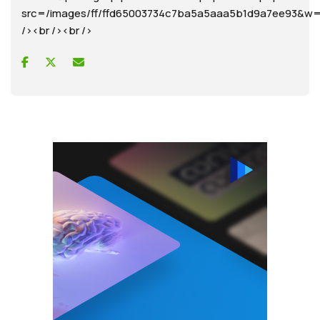
src=/images/ff/ffd65003734c7ba5a5aaa5b1d9a7ee93
/><br /><br />