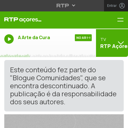
Entrar
Me
A Arte da Cura
NO AR
TV
RTP Açore
Este conteúdo fez parte do
"Blogue Comunidades", que se
encontra descontinuado. A
publicação é da responsabilidade
dos seus autores.