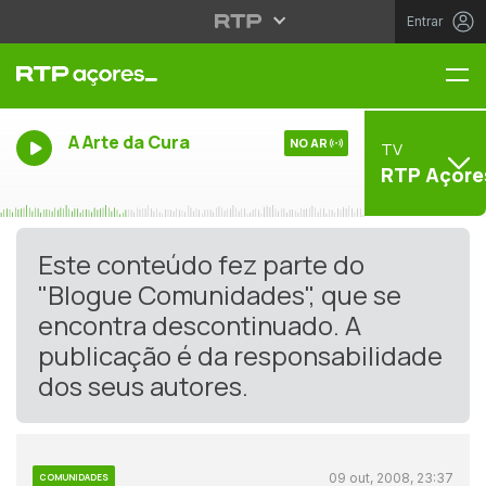
Entrar
Me
A Arte da Cura
NO AR
TV
RTP Açore
Este conteúdo fez parte do
"Blogue Comunidades", que se
encontra descontinuado. A
publicação é da responsabilidade
dos seus autores.
09 out, 2008, 23:37
COMUNIDADES