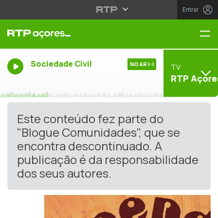
Entrar
Me
Sociedade Civil
NO AR
TV
RTP Açore
Este conteúdo fez parte do
"Blogue Comunidades", que se
encontra descontinuado. A
publicação é da responsabilidade
dos seus autores.