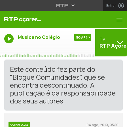
Entrar
Me
Musica no Colégio
NO AR
TV
RTP Açore
Este conteúdo fez parte do
"Blogue Comunidades", que se
encontra descontinuado. A
publicação é da responsabilidade
dos seus autores.
04 ago, 2010, 05:10
COMUNIDADES