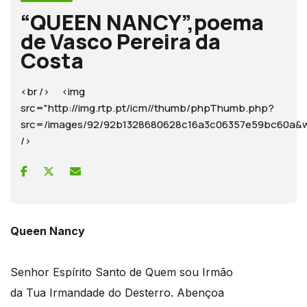
“QUEEN NANCY”,poema
de Vasco Pereira da
Costa
<br /> <img
src="http://img.rtp.pt/icm//thumb/phpThumb.php?
src=/images/92/92b1328680628c16a3c06357e59bc60
/>
Queen Nancy
Senhor Espírito Santo de Quem sou Irmão
da Tua Irmandade do Desterro. Abençoa