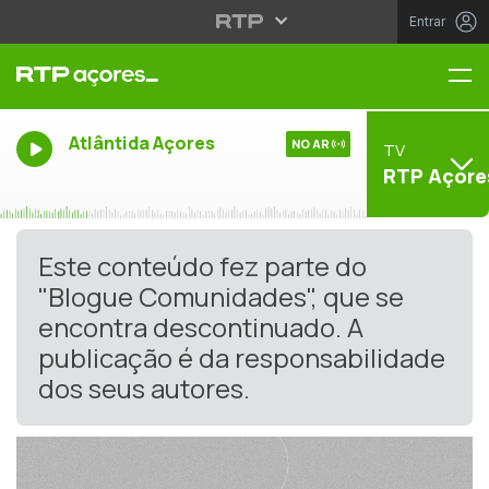
Entrar
Me
Atlântida Açores
NO AR
TV
RTP Açore
Este conteúdo fez parte do
"Blogue Comunidades", que se
encontra descontinuado. A
publicação é da responsabilidade
dos seus autores.