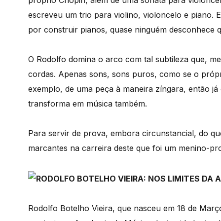
próprio Chopin, além de uma sonata para violoncel
escreveu um trio para violino, violoncelo e piano.
por construir pianos, quase ninguém desconhece qu
O Rodolfo domina o arco com tal subtileza que, m
cordas. Apenas sons, sons puros, como se o própri
exemplo, de uma peça à maneira zíngara, então já 
transforma em música também.
Para servir de prova, embora circunstancial, do q
marcantes na carreira deste que foi um menino-prodí
Rodolfo Botelho Vieira, que nasceu em 18 de Março