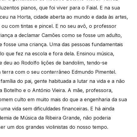
uzentos pianos, que foi viver para o Faial. E na sua
sceu na Horta, cidade aberta ao mundo e dada às artes,
 ou com tintas e pincel. E no seu avô, o professor
riança a declamar Camões como se fosse um adulto,
se fosse uma criança. Uma das pessoas fundamentais
o que fez na escola e fora dela. Ensinou música,
 e deu ao Rodolfo lições de bandolim, tendo-se
a terra com o seu conterrâneo Edmundo Pimentel.
amília do pai, gente habituada a lutar na vida e a não
a Botelho e o António Vieira. A mãe, professora,
 homem culto em muito mais do que a engenharia da sua
a uma vida sem dificuldades financeiras. E há ainda
emia de Música da Ribeira Grande, não poderia
ser um dos grandes violinistas do nosso tempo.