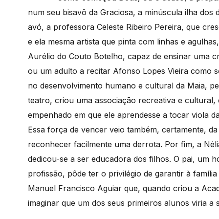
num seu bisavô da Graciosa, a minúscula ilha dos d
avó, a professora Celeste Ribeiro Pereira, que cre
e ela mesma artista que pinta com linhas e agulhas,
Aurélio do Couto Botelho, capaz de ensinar uma c
ou um adulto a recitar Afonso Lopes Vieira como 
no desenvolvimento humano e cultural da Maia, pel
teatro, criou uma associação recreativa e cultural,
empenhado em que ele aprendesse a tocar viola d
Essa força de vencer veio também, certamente, da f
reconhecer facilmente uma derrota. Por fim, a Néli
dedicou-se a ser educadora dos filhos. O pai, um
profissão, pôde ter o privilégio de garantir à famíli
Manuel Francisco Aguiar que, quando criou a Acad
imaginar que um dos seus primeiros alunos viria a 