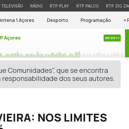
TELEVISÃO
RÁDIO
RTP PLAY
RTP PALCO
RTP ZIG ZA
Antena 1 Açores
Desporto
Programação
+ 
TP Açores
NO AR
gue Comunidades", que se encontra
 responsabilidade dos seus autores.
IEIRA: NOS LIMITES