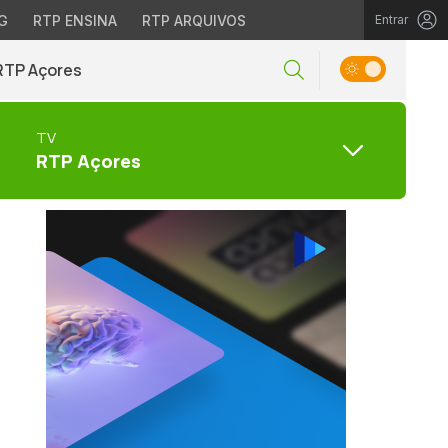
G
RTP ENSINA
RTP ARQUIVOS
Entrar
RTP Açores
TV
RTP Açores