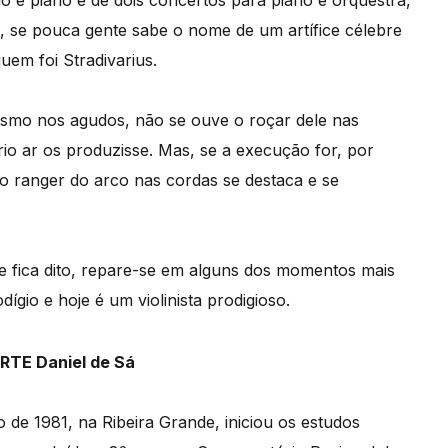
o e piano e de dois concertos para piano e orquestra,
 E, se pouca gente sabe o nome de um artífice célebre
em foi Stradivarius.
esmo nos agudos, não se ouve o roçar dele nas
o ar os produzisse. Mas, se a execução for, por
o ranger do arco nas cordas se destaca e se
ue fica dito, repare-se em alguns dos momentos mais
gio e hoje é um violinista prodigioso.
 de 1981, na Ribeira Grande, iniciou os estudos