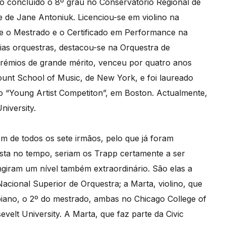
o concluído o 8º grau no Conservatório Regional de
e de Jane Antoniuk. Licenciou-se em violino na
e o Mestrado e o Certificado em Performance na
rias orquestras, destacou-se na Orquestra de
prémios de grande mérito, venceu por quatro anos
nt School of Music, de New York, e foi laureado
o “Young Artist Competiton”, em Boston. Actualmente,
iversity.
om de todos os sete irmãos, pelo que já foram
sta no tempo, seriam os Trapp certamente a ser
ngiram um nível também extraordinário. São elas a
Nacional Superior de Orquestra; a Marta, violino, que
, piano, o 2º do mestrado, ambas no Chicago College of
elt University. A Marta, que faz parte da Civic