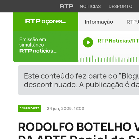
NOTÍCIAS
DESPORTO
Informação
RTP 
RTP Noticias/R
Este conteúdo fez parte do "Blo
descontinuado. A publicação é da
24 jun, 2009, 13:03
COMUNIDADES
RODOLFO BOTELHO V