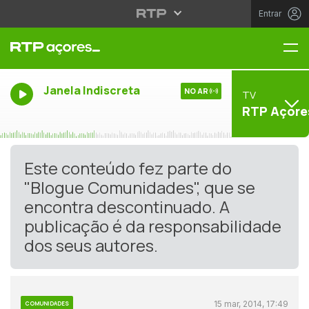
Entrar
Me
Janela Indiscreta
NO AR
TV
RTP Açore
Este conteúdo fez parte do
"Blogue Comunidades", que se
encontra descontinuado. A
publicação é da responsabilidade
dos seus autores.
15 mar, 2014, 17:49
COMUNIDADES