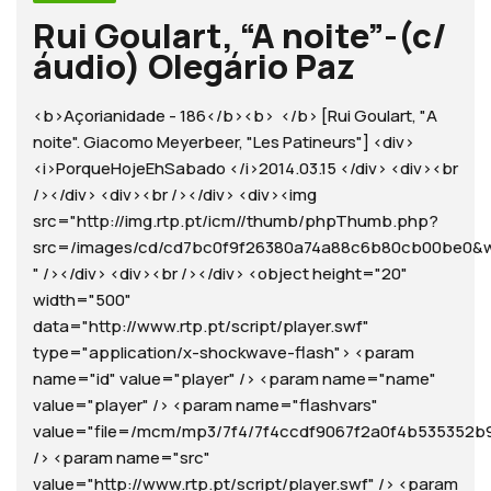
Rui Goulart, “A noite”-(c/
áudio) Olegário Paz
<b>Açorianidade - 186</b><b> </b> [Rui Goulart, "A
noite". Giacomo Meyerbeer, "Les Patineurs"] <div>
<i>PorqueHojeEhSabado </i>2014.03.15 </div> <div><br
/></div> <div><br /></div> <div><img
src="http://img.rtp.pt/icm//thumb/phpThumb.php?
src=/images/cd/cd7bc0f9f26380a74a88c6b80cb00be
" /></div> <div><br /></div> <object height="20"
width="500"
data="http://www.rtp.pt/script/player.swf"
type="application/x-shockwave-flash"> <param
name="id" value="player" /> <param name="name"
value="player" /> <param name="flashvars"
value="file=/mcm/mp3/7f4/7f4ccdf9067f2a0f4b535352b9ed
/> <param name="src"
value="http://www.rtp.pt/script/player.swf" /> <param