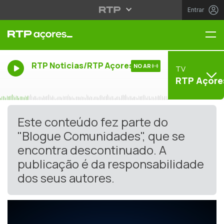
Entrar
Me
RTP Noticias/RTP Açores
NO AR
TV
RTP Açore
Este conteúdo fez parte do
"Blogue Comunidades", que se
encontra descontinuado. A
publicação é da responsabilidade
dos seus autores.