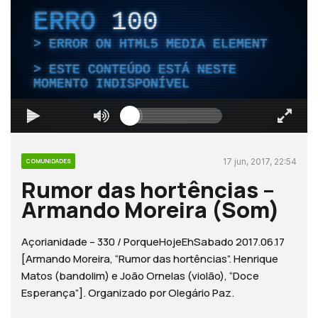
ERRO
100
ERROR ON HTML5 MEDIA ELEMENT
ESTE CONTEÚDO ESTÁ NESTE
MOMENTO INDISPONÍVEL
17 jun, 2017, 22:54
COMUNIDADES
Rumor das hortências –
Armando Moreira (Som)
Açorianidade – 330 / PorqueHojeEhSabado 2017.06.17
[Armando Moreira, “Rumor das hortências”. Henrique
Matos (bandolim) e João Ornelas (violão), “Doce
Esperança”]. Organizado por Olegário Paz.