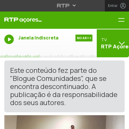
Entrar
Me
Janela Indiscreta
NO AR
TV
RTP Açore
Este conteúdo fez parte do
"Blogue Comunidades", que se
encontra descontinuado. A
publicação é da responsabilidade
dos seus autores.