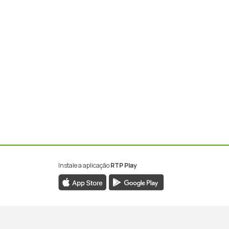
Instale a aplicação
RTP Play