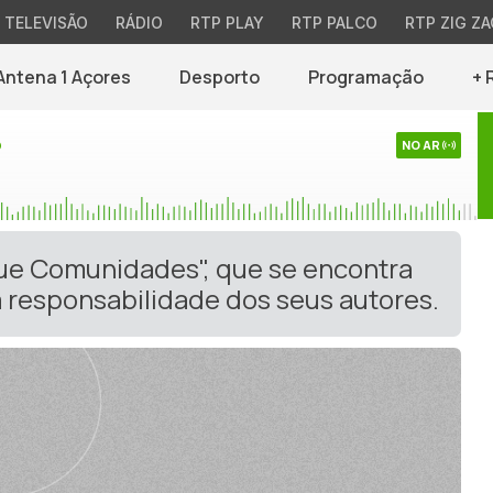
TELEVISÃO
RÁDIO
RTP PLAY
RTP PALCO
RTP ZIG ZA
Antena 1 Açores
Desporto
Programação
+ 
o
NO AR
gue Comunidades", que se encontra
 responsabilidade dos seus autores.