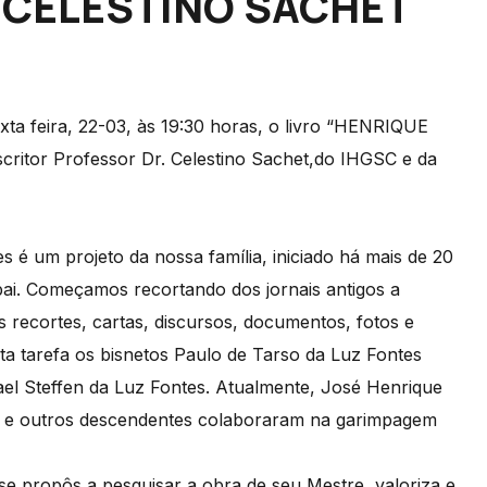
» CELESTINO SACHET
xta feira, 22-03, às 19:30 horas, o livro “HENRIQUE
tor Professor Dr. Celestino Sachet,do IHGSC e da
 é um projeto da nossa família, iniciado há mais de 20
pai. Começamos recortando dos jornais antigos a
s recortes, cartas, discursos, documentos, fotos e
sta tarefa os bisnetos Paulo de Tarso da Luz Fontes
ael Steffen da Luz Fontes. Atualmente, José Henrique
es e outros descendentes colaboraram na garimpagem
se propôs a pesquisar a obra de seu Mestre, valoriza e