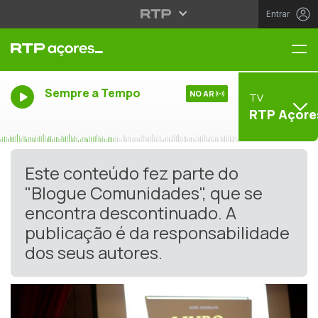
Entrar
Me
Sempre a Tempo
NO AR
TV
RTP Açore
Este conteúdo fez parte do
"Blogue Comunidades", que se
encontra descontinuado. A
publicação é da responsabilidade
dos seus autores.