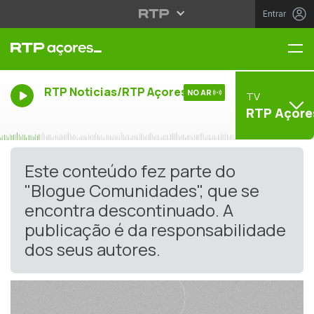
Entrar
Me
RTP Noticias/RTP Açores
NO AR
TV
RTP Açore
Este conteúdo fez parte do
"Blogue Comunidades", que se
encontra descontinuado. A
publicação é da responsabilidade
dos seus autores.