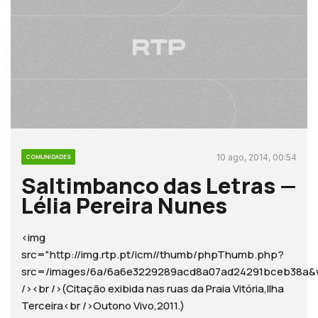
10 ago, 2014, 00:54
COMUNIDADES
Saltimbanco das Letras —
Lélia Pereira Nunes
<img
src="http://img.rtp.pt/icm//thumb/phpThumb.php?
src=/images/6a/6a6e3229289acd8a07ad24291bceb38
/><br />(Citação exibida nas ruas da Praia Vitória,Ilha
Terceira<br />Outono Vivo,2011.)