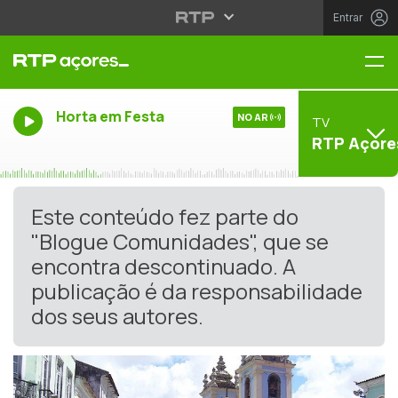
Entrar
Me
Horta em Festa
NO AR
TV
RTP Açore
Este conteúdo fez parte do
"Blogue Comunidades", que se
encontra descontinuado. A
publicação é da responsabilidade
dos seus autores.